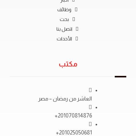
وظائف
بحث
اتصل بنا
الأحداث
مكتب
العاشر من رمضان – مصر
201070814876+
201025050681+