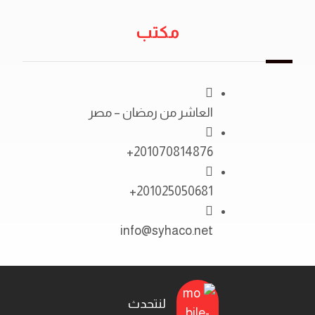
مكتب
العاشر من رمضان – مصر
201070814876+
201025050681+
info@syhaco.net
لنتحدث