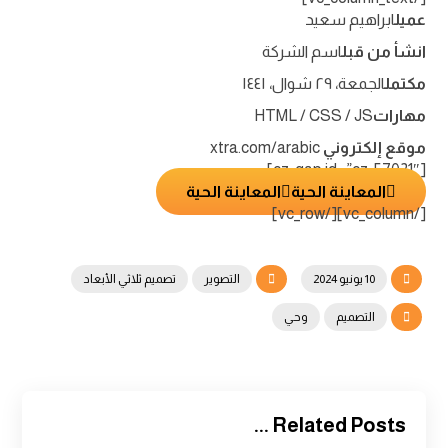
عميل
ابراهيم سعيد
انشأ من قبل
اسم الشركة
مكتمل
الجمعة، ٢٩ شوال، ١٤٤١
مهارات
HTML / CSS / JS
موقع إلكتروني
xtra.com/arabic
[cz_gap id=”cz_57021″]
المعاينة الحية
المعاينة الحية
[/vc_column][/vc_row]
10 يونيو 2024
التصوير
تصميم ثلاثي الأبعاد
التصميم
وحي
Related Posts ...