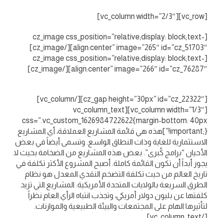
[vc_row][vc_column width=”2/3″]
[cz_image css_position=”relative;display: block;text-
align:center” image=”265″ id=”cz_51703″][/cz_image]
[cz_image css_position=”relative;display: block;text-
align:center” image=”266″ id=”cz_76287″][/cz_image]
[cz_gap height=”30px” id=”cz_22322″][/vc_column]
[vc_column width=”1/3″][vc_column_text
css=”.vc_custom_1626984722622{margin-bottom: 40px
!important;}”]هذه هي قائمة المشاريع العملاقة، أي المشاريع
الاستثمارية للغاية وذات النطاق الواسع. وتسمى أيضاً في بعض
الأحيان “برامج كُبرى”. بعض هذه المشاريع من الضخامة بحيث لا
يجوز أبداً أن تكون القائمة كاملة. أصبح المشروع الأكثر تكلفة في
تاريخ العالم من حيث تكلفة التضخم النقدي المعدل هو نظام
الطرق السريعة بالولايات المتحدة الأمريكية. المشاريع التي تزيد
كلفتها عن بليون دولار أمريكي، وتجذب انتباه الرأي العام نظراً
لتأثيرها الهام على المجتمعات والبيئة الطبيعية والموازنات.
[/vc_column_text]