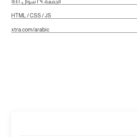
الجمعة، ٢٩ شوال، ١٤٤١
HTML / CSS / JS
xtra.com/arabic