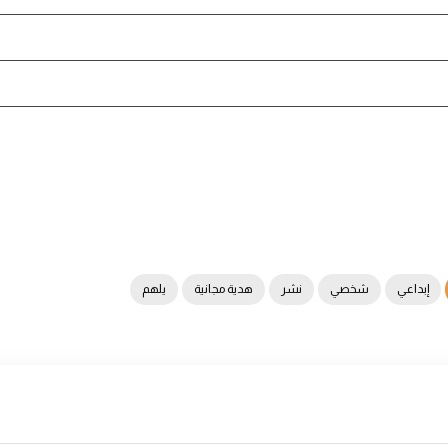
إبداعي
شخصي
نشر
هدية مجانية
يلهم