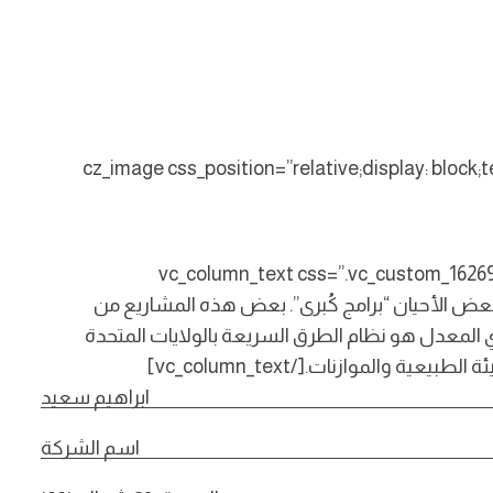
[cz_image css_position=”relative;display: block;text-align:center” image=”265″ id=”cz_33762″][/cz_image][cz_image css_position=”relative;display: 
[cz_gap height=”30px” id=”cz_94889″][/vc_column][vc_column width=”1/3″][v
 في بعض الأحيان “برامج كُبرى”. بعض هذه المشاريع من
دي المعدل هو نظام الطرق السريعة بالولايات المتحدة
 والموازنات.[/vc_column_text]
ابراهيم سعيد
اسم الشركة