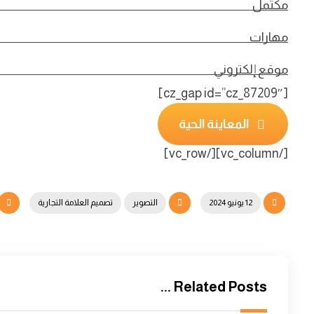
مكتمل
مهارات
موقع إلكتروني
[cz_gap id=”cz_87209″]
المعاينة الحية
[/vc_column][/vc_row]
12 يونيو 2024
التصوير
تصميم العلامة التجارية
Related Posts ...