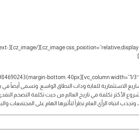
block;text-
c_column_text css=”.vc_custom_1626984690243{margin-bottom: 40px
 أي المشاريع الاستثمارية للغاية وذات النطاق الواسع. وتسمى أيضاً
لمشروع الأكثر تكلفة في تاريخ العالم من حيث تكلفة التضخم النق
انتباه الرأي العام نظراً لتأثيرها الهام على المجتمعات والبيئة الطبيعية