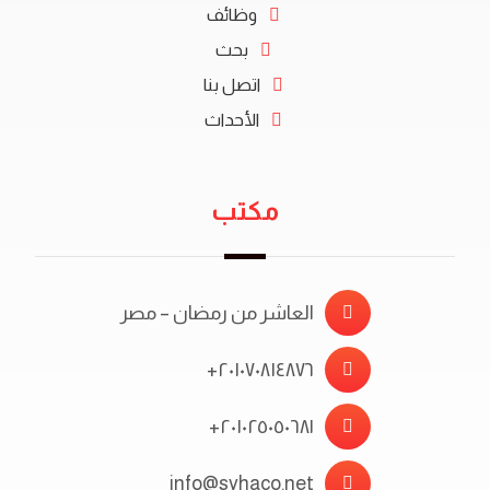
وظائف
بحث
اتصل بنا
الأحداث
مكتب
العاشر من رمضان – مصر
٢٠١٠٧٠٨١٤٨٧٦+
٢٠١٠٢٥٠٥٠٦٨١+
info@syhaco.net