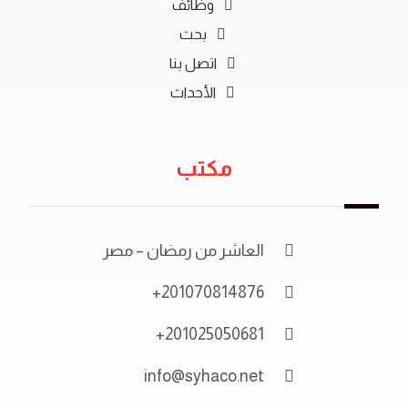
وظائف
بحث
اتصل بنا
الأحداث
مكتب
العاشر من رمضان – مصر
201070814876+
201025050681+
info@syhaco.net