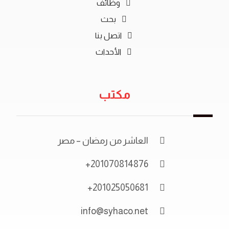
وظائف
بحث
اتصل بنا
الأحداث
مكتب
العاشر من رمضان – مصر
201070814876+
201025050681+
info@syhaco.net